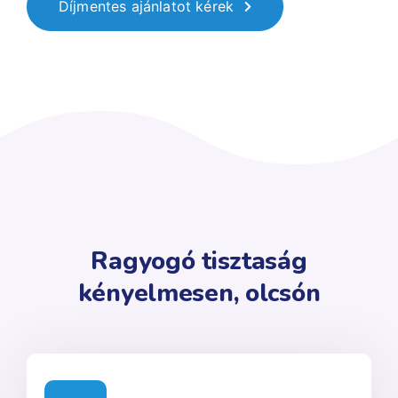
Díjmentes ajánlatot kérek
Ragyogó tisztaság
kényelmesen, olcsón