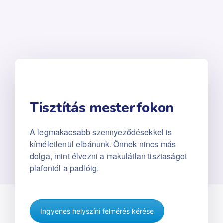
Tisztítás mesterfokon
A legmakacsabb szennyeződésekkel is
kíméletlenül elbánunk. Önnek nincs más
dolga, mint élvezni a makulátlan tisztaságot
plafontól a padlóig.
Ingyenes helyszíni felmérés kérése