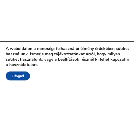
A weboldalon a minőségi felhasználói élmény érdekében sütiket
használunk. Ismerje meg tájékoztatónkat arról, hogy milyen
sütiket használunk, vagy a
beállítások
résznél ki lehet kapcsolni
a használatukat.
Elfogad
Kezdőlap
Referenciák
Szolgáltatások
Rólunk
Kapcsolat