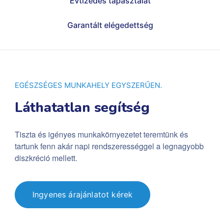
Évtizedes tapasztalat
Garantált elégedettség
EGÉSZSÉGES MUNKAHELY EGYSZERŰEN.
Láthatatlan segítség
Tiszta és igényes munkakörnyezetet teremtünk és
tartunk fenn akár napi rendszerességgel a legnagyobb
diszkréció mellett.
Ingyenes árajánlatot kérek